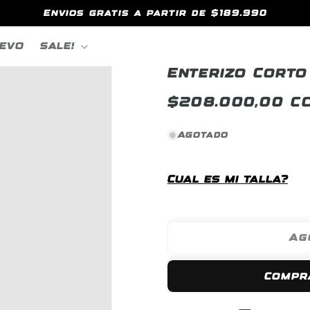
Envios gratis a partir de $189.990
EVO
SALE!
Enterizo Cort
Precio
$208.000,00 C
habitual
Agotado
Cual es mi talla?
Ag
Compr