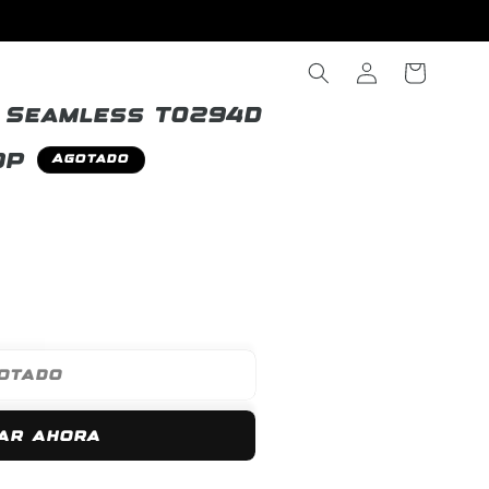
Iniciar
Carrito
sesión
o Seamless T0294D
OP
Agotado
otado
ar ahora