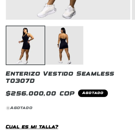
Abrir
A
elemento
e
multimedia
m
1
2
en
e
una
u
ventana
v
modal
m
Enterizo Vestido Seamless
T0307D
Precio
$256.000,00 COP
Agotado
habitual
Agotado
Cual es mi talla?