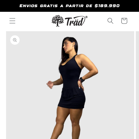
r
Envios gratis a partir de $189.990
directamente
al contenido
Carrito
r
directamente
a la
información
del
producto