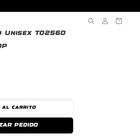
Iniciar
Carrito
sesión
o Unisex T0256D
OP
 al carrito
ZAR PEDIDO